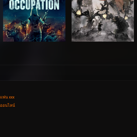
่แฟน xxx
งออนไลน์