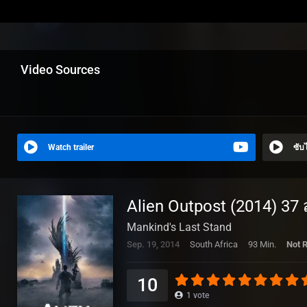
Video Sources
Watch trailer
ซับ
Alien Outpost (2014) 3
Mankind's Last Stand
Sep. 19, 2014
South Africa
93 Min.
Not 
10
1
vote