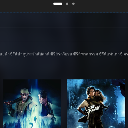
มแนะนำซีรีส์น่าดูประจำสัปดาห์ ซีรีส์รักวัยรุ่น ซีรีส์ฆาตกรรม ซีรีส์แฟน