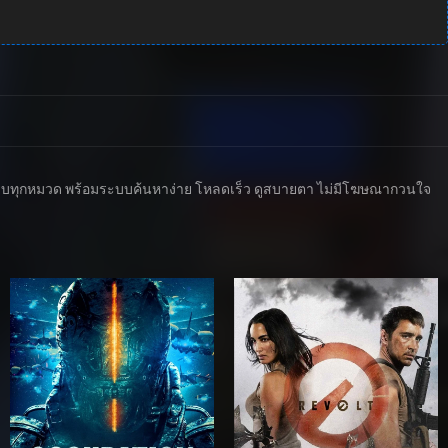
ตาซี ครบทุกหมวด พร้อมระบบค้นหาง่าย โหลดเร็ว ดูสบายตา ไม่มีโฆษณากวนใจ