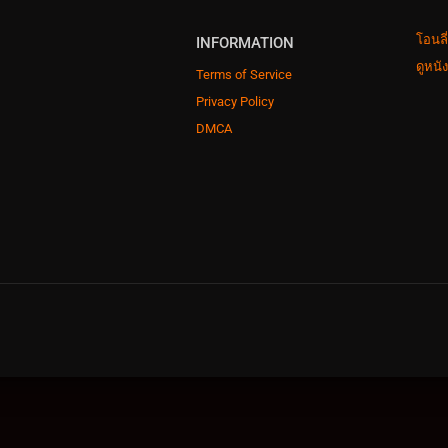
โอนลี
INFORMATION
ดูหนั
Terms of Service
Privacy Policy
DMCA