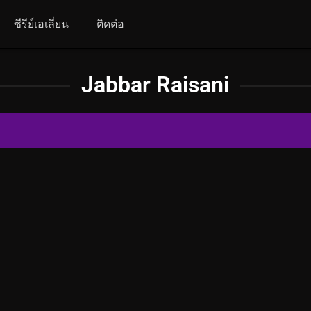
ซีรีย์เอเลี่ยน
ติดต่อ
Jabbar Raisani