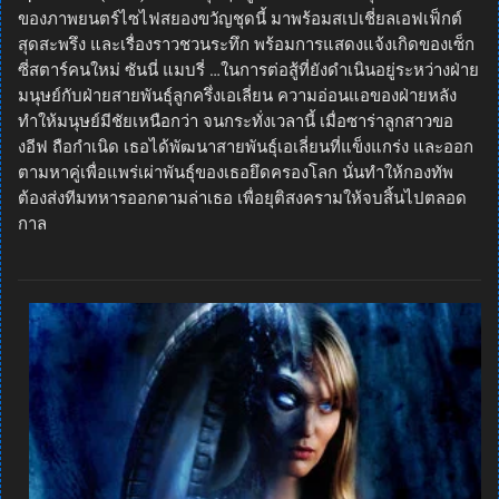
ของภาพยนตร์ไซไฟสยองขวัญชุดนี้ มาพร้อมสเปเชี่ยลเอฟเฟ็กต์
สุดสะพรึง และเรื่องราวชวนระทึก พร้อมการแสดงแจ้งเกิดของเซ็ก
ซี่สตาร์คนใหม่ ซันนี่ แมบรี่ …ในการต่อสู้ที่ยังดำเนินอยู่ระหว่างฝ่าย
มนุษย์กับฝ่ายสายพันธุ์ลูกครึ่งเอเลี่ยน ความอ่อนแอของฝ่ายหลัง
ทำให้มนุษย์มีชัยเหนือกว่า จนกระทั่งเวลานี้ เมื่อซาร่าลูกสาวขอ
งอีฟ ถือกำเนิด เธอได้พัฒนาสายพันธุ์เอเลี่ยนที่แข็งแกร่ง และออก
ตามหาคู่เพื่อแพร่เผ่าพันธุ์ของเธอยึดครองโลก นั่นทำให้กองทัพ
ต้องส่งทีมทหารออกตามล่าเธอ เพื่อยุติสงครามให้จบสิ้นไปตลอด
กาล