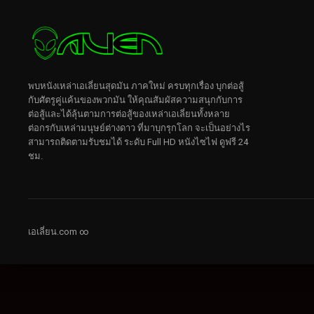
พบหนังเหล่าเอเลี่ยนสุดมัน ภาคใหม่ ครบทุกเรื่อง บุกต่อสู้
กับศัตรูคู่แค้นของพวกมัน ให้คุณสัมผัสความสนุกกับการ
ต่อสู้และได้ลุ้นตามการต่อสู้ของเหล่าเอเลี่ยนทั้งหลาย
ต่อกรกับเหล่ามนุษย์ต่างดาว ที่มาบุกรุกโลก จะเป็นอย่างไร
สามารถติดตามรับชมได้ ระดับ Full HD หนังไซไฟ ดูฟรี 24
ชม.
เอเลี่ยน.com ∞