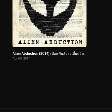
Alien Abduction (2014) เปิดแฟ้มลับ เอเลี่ยนยึดโล
Apr. 04, 2014