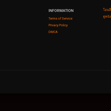
โอนลี
INFORMATION
ดูหนั
Terms of Service
Privacy Policy
DMCA