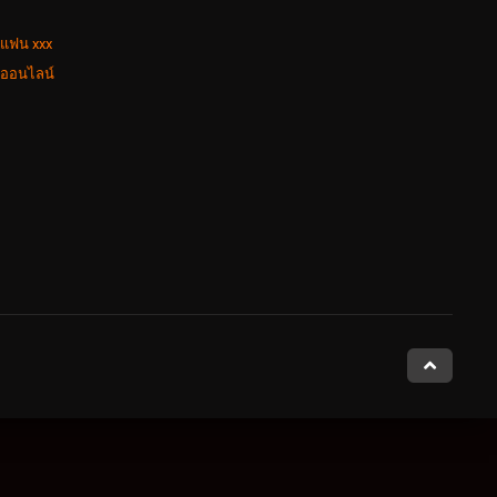
่แฟน xxx
งออนไลน์