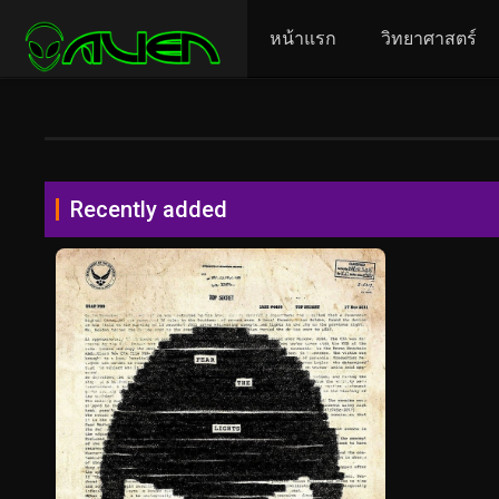
หน้าแรก
วิทยาศาสตร์
Recently added