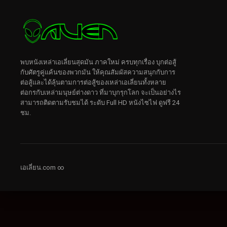
พบหนังเหล่าเอเลี่ยนสุดมัน ภาคใหม่ ครบทุกเรื่อง บุกต่อสู้
กับศัตรูคู่แค้นของพวกมัน ให้คุณสัมผัสความสนุกกับการ
ต่อสู้และได้ลุ้นตามการต่อสู้ของเหล่าเอเลี่ยนทั้งหลาย
ต่อกรกับเหล่ามนุษย์ต่างดาว ที่มาบุกรุกโลก จะเป็นอย่างไร
สามารถติดตามรับชมได้ ระดับ Full HD หนังไซไฟ ดูฟรี 24
ชม.
เอเลี่ยน.com ∞